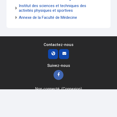
Institut des sciences et techniques des
activités physiques et sportives
Annexe de la Faculté de Médecine
Contactez-nous
Suivez-nous
Non connecté. (
Connexion
)
Résumé de conservation de données
Obtenir l’app mobile
Passer au thème standard