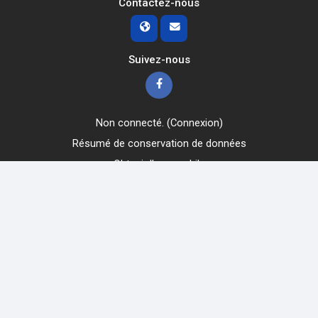
Contactez-nous
Suivez-nous
Non connecté. (
Connexion
)
Résumé de conservation de données
Obtenir l’app mobile
Passer au thème standard
Obtenir l’app mobile
Fourni par
Moodle