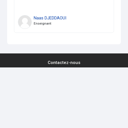
Naas DJEDDAOUI
Enseignant
Contactez-nous
Suivez-nous
Non connecté. (
Connexion
)
Résumé de conservation de données
Obtenir l’app mobile