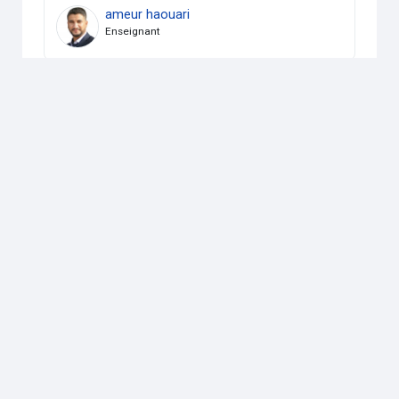
ameur haouari
Enseignant
Contactez-nous
Suivez-nous
Non connecté. (
Connexion
)
Résumé de conservation de données
Obtenir l’app mobile
Passer au thème standard