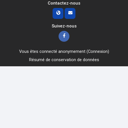
Contactez-nous
Suivez-nous
Vous êtes connecté anonymement (
Connexion
)
Résumé de conservation de données
Obtenir l’app mobile
Passer au thème standard
Obtenir l’app mobile