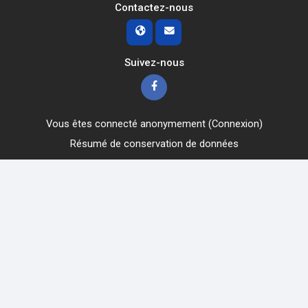
Contactez-nous
Suivez-nous
Vous êtes connecté anonymement (
Connexion
)
Résumé de conservation de données
Obtenir l’app mobile
Passer au thème standard
Obtenir l’app mobile