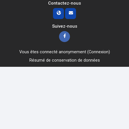
Contactez-nous
Suivez-nous
Vous êtes connecté anonymement (
Connexion
)
Résumé de conservation de données
Obtenir l’app mobile
Passer au thème standard
Obtenir l’app mobile